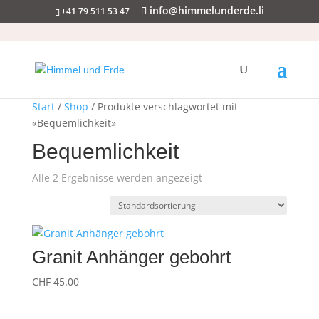
info@himmelunderde.li
+41 79 511 53 47
Start
/
Shop
/ Produkte verschlagwortet mit
«Bequemlichkeit»
Bequemlichkeit
Alle 2 Ergebnisse werden angezeigt
Granit Anhänger gebohrt
CHF
45.00